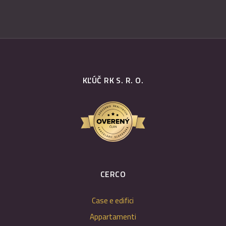
KĽÚČ RK S. R. O.
CERCO
Case e edifici
Appartamenti