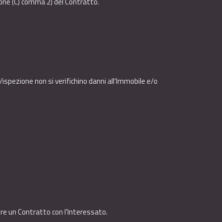
zione (C) comma 2) del Contratto.
a/ispezione non si verifichino danni all'Immobile e/o
ere un Contratto con l'Interessato.