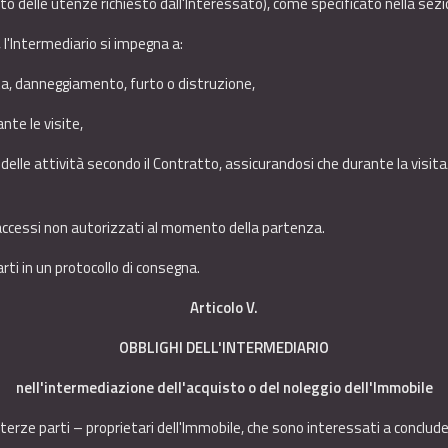
osto delle utenze richiesto dall'Interessato), come specificato nella se
, l'Intermediario si impegna a:
ita, danneggiamento, furto o distruzione,
nte le visite,
e delle attività secondo il Contratto, assicurandosi che durante la visit
 accessi non autorizzati al momento della partenza.
arti in un protocollo di consegna.
Articolo V.
OBBLIGHI DELL'INTERMEDIARIO
nell'intermediazione dell'acquisto o del noleggio dell'Immobile
terze parti – proprietari dell'Immobile, che sono interessati a conclud