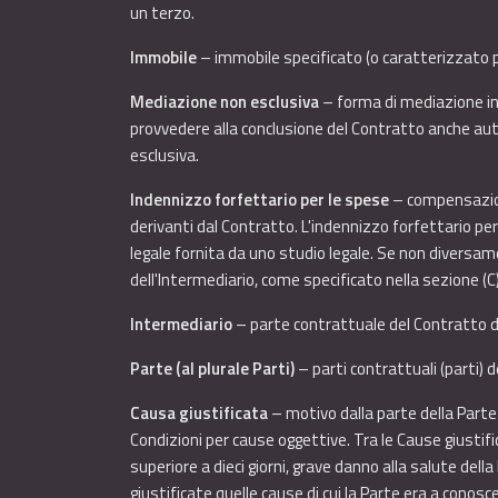
un terzo.
Immobile
– immobile specificato (o caratterizzato pe
Mediazione non esclusiva
– forma di mediazione in 
provvedere alla conclusione del Contratto anche aut
esclusiva.
Indennizzo forfettario per le spese
– compensazion
derivanti dal Contratto. L'indennizzo forfettario per
legale fornita da uno studio legale. Se non diversame
dell'Intermediario, come specificato nella sezione (C
Intermediario
– parte contrattuale del Contratto di
Parte (al plurale Parti)
– parti contrattuali (parti) 
Causa giustificata
– motivo dalla parte della Parte
Condizioni per cause oggettive. Tra le Cause giustif
superiore a dieci giorni, grave danno alla salute de
giustificate quelle cause di cui la Parte era a cono