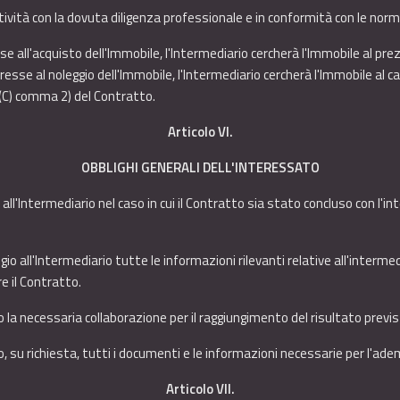
ttività con la dovuta diligenza professionale e in conformità con le norm
se all'acquisto dell'Immobile, l'Intermediario cercherà l'Immobile al pre
esse al noleggio dell'Immobile, l'Intermediario cercherà l'Immobile al ca
 (C) comma 2) del Contratto.
Articolo VI.
OBBLIGHI GENERALI DELL'INTERESSATO
all'Intermediario nel caso in cui il Contratto sia stato concluso con l'i
o all'Intermediario tutte le informazioni rilevanti relative all'interme
e il Contratto.
io la necessaria collaborazione per il raggiungimento del risultato previ
io, su richiesta, tutti i documenti e le informazioni necessarie per l'a
Articolo VII.