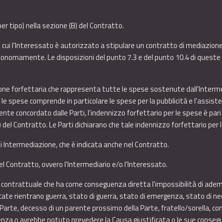
r tipo) nella sezione (B) del Contratto.
cui l'Interessato è autorizzato a stipulare un contratto di mediazione 
onomamente. Le disposizioni del punto 7.3 e del punto 10.4 di queste 
e forfettaria che rappresenta tutte le spese sostenute dall'Intermedi
 le spese comprende in particolare le spese per la pubblicità e l'assist
nte concordato dalle Parti, l'indennizzo forfettario per le spese è pari 
) del Contratto. Le Parti dichiarano che tale indennizzo forfettario per 
 Intermediazione, che è indicata anche nel Contratto.
del Contratto, ovvero l'Intermediario e/o l'Interessato.
 contrattuale che ha come conseguenza diretta l'impossibilità di ademp
icate rientrano guerra, stato di guerra, stato di emergenza, stato di n
lla Parte, decesso di un parente prossimo della Parte, fratello/sorella,
scenza o avrebbe potuto prevedere la Causa giustificata o le sue conseg