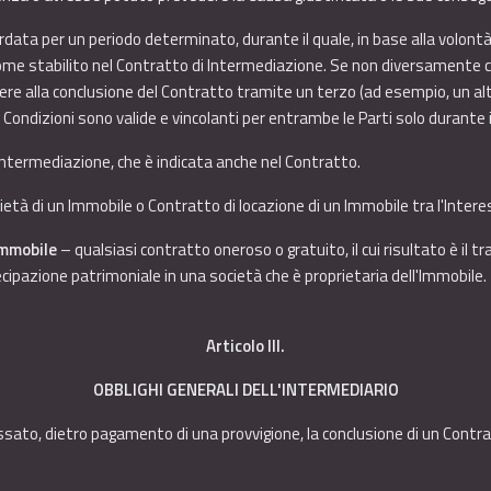
ata per un periodo determinato, durante il quale, in base alla volontà
come stabilito nel Contratto di Intermediazione. Se non diversamente c
dere alla conclusione del Contratto tramite un terzo (ad esempio, un 
 Condizioni sono valide e vincolanti per entrambe le Parti solo durante i
Intermediazione, che è indicata anche nel Contratto.
età di un Immobile o Contratto di locazione di un Immobile tra l'Intere
Immobile
– qualsiasi contratto oneroso o gratuito, il cui risultato è il t
ipazione patrimoniale in una società che è proprietaria dell'Immobile.
Articolo III.
OBBLIGHI GENERALI DELL'INTERMEDIARIO
essato, dietro pagamento di una provvigione, la conclusione di un Contrat