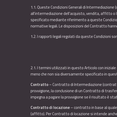
1.1. Queste Condizioni Generali di Intermediazione (di 
all'intermediazione dell'acquisto, vendita, affitto o
specificato mediante riferimento a queste Condizioni
normative legali. Le disposizioni del Contratto hann
1.2. I rapporti legali regolati da queste Condizioni s
2.1. I termini utilizzati in questo Articolo con inizial
meno che non sia diversamente specificato in queste
Contratto
– Contratto di Intermediazione (contratto
provvigione, la conclusione di un Contratto di trasfe
impegna a pagare la provvigione se il risultato è stat
Contratto di locazione
– contratto in base al quale 
(affitto). Per Contratto di locazione si intende anc