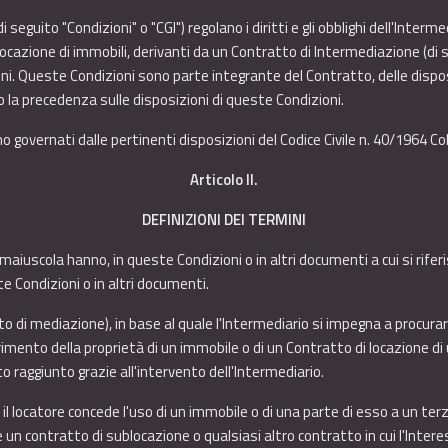
seguito "Condizioni" o "CGI") regolano i diritti e gli obblighi dell'Interm
 locazione di immobili, derivanti da un Contratto di Intermediazione (di 
. Queste Condizioni sono parte integrante del Contratto, delle disposi
o la precedenza sulle disposizioni di queste Condizioni.
ono governati dalle pertinenti disposizioni del Codice Civile n. 40/1964 Co
Articolo II.
DEFINIZIONI DEI TERMINI
e maiuscola hanno, in queste Condizioni o in altri documenti a cui si rifer
 Condizioni o in altri documenti.
 di mediazione), in base al quale l'Intermediario si impegna a procura
rimento della proprietà di un immobile o di un Contratto di locazione di
o raggiunto grazie all'intervento dell'Intermediario.
il locatore concede l'uso di un immobile o di una parte di esso a un ter
he un contratto di sublocazione o qualsiasi altro contratto in cui l'Int