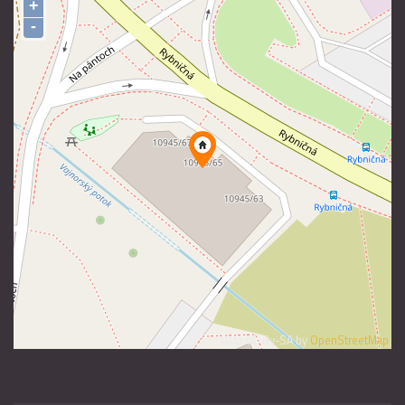
+
-
Data CC-By-SA by
OpenStreetMap