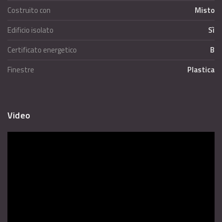
Costruito con
Misto
Edificio isolato
Sì
Certificato energetico
B
Finestre
Plastica
Video