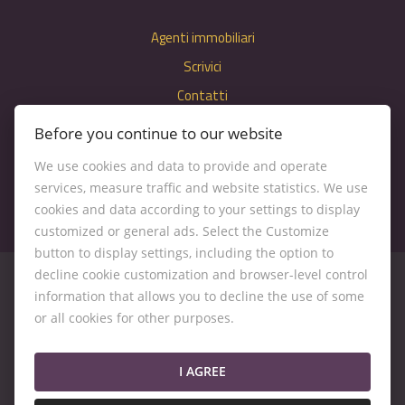
Agenti immobiliari
Scrivici
Contatti
Impostazioni dei cookie
Before you continue to our website
We use cookies and data to provide and operate
services, measure traffic and website statistics. We use
cookies and data according to your settings to display
customized or general ads. Select the Customize
button to display settings, including the option to
decline cookie customization and browser-level control
information that allows you to decline the use of some
or all cookies for other purposes.
© 2026 -
Kľúč RK s. r. o.
Záhumenice 6, Pezinok 902 01, Tel.: , E-mail: kluc@kluc.sk
I AGREE
Torna alla versione per computer