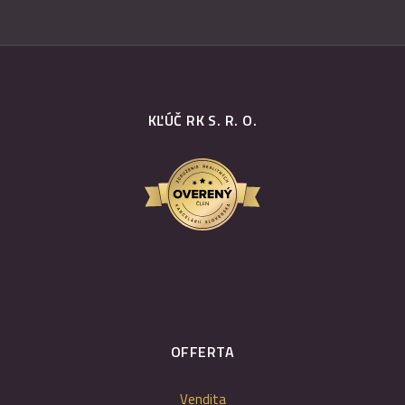
KĽÚČ RK S. R. O.
OFFERTA
Vendita